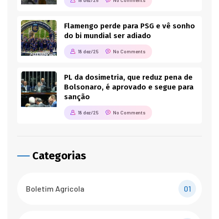
18 dez/25
No Comments
Flamengo perde para PSG e vê sonho
do bi mundial ser adiado
18 dez/25
No Comments
PL da dosimetria, que reduz pena de
Bolsonaro, é aprovado e segue para
sanção
18 dez/25
No Comments
Categorias
Boletim Agricola
01